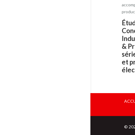
accomp
produc
Étud
Con
Indu
& Pr
séri
et p
élec
ACCU
© 20