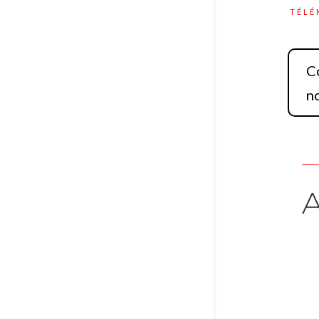
TÉLÉ
C
n
A