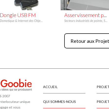
Dongle USB FM
Asservissement pour Portillon Automatique
Domotique & Internet des Objets - IoT
,
Hardware
,
Secteurs industriels de pointe
Mecanique
,
Software
,
Software
Retour aux Proje
ACCUEIL
PROJET
S 2007
QUI SOMMES-NOUS
PROJE
interlocuteur unique
engage et vous