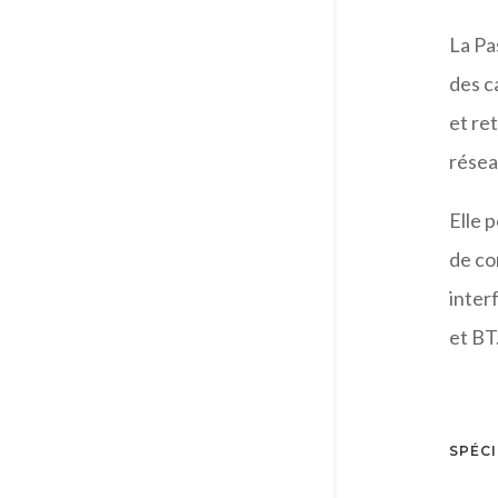
La Pa
des c
et re
rése
Elle 
de co
inter
et BT
SPÉCI