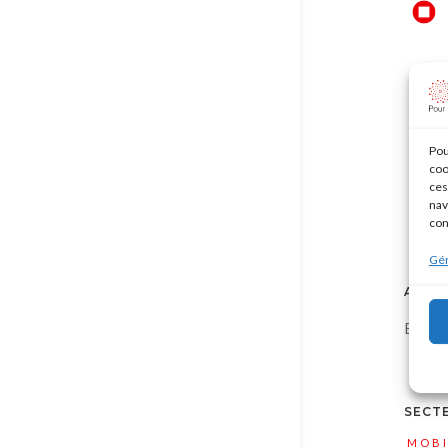
Pou
coo
ces
nav
con
Gér
AUTR
En par
SECTE
MOBI