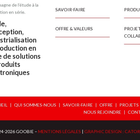
agne de l’étude à la
SAVOIR-FAIRE
PRODUI
tion en série.
e,
OFFRE & VALEURS
PROJE
ception,
COLLA
strialisation
oduction en
e de solutions
roduits
troniques
EIL
|
QUI SOMMES-NOUS
|
SAVOIR-FAIRE
|
OFFRE
|
PROJETS
NOUS REJOINDRE
|
CON
24-2026 GOOBIE –
MENTIONS LÉGALES
|
GRAPHIC DESIGN : CATO