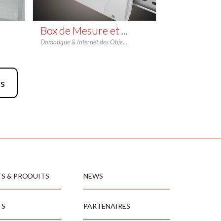
Box de Mesure et Contrôle de Consommation Électrique – Autoconsommation
Domotique & Internet des Objets - IoT
,
Metering
,
Expertise
,
Hardwa
ts
S & PRODUITS
NEWS
TS
PARTENAIRES