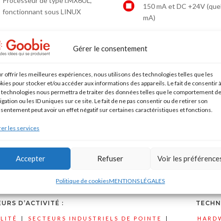
Processeur de type i.MX6UL,
150 mA et DC +24V (que
fonctionnant sous LINUX
mA)
Liaison GSM vers serveurs
Gérer le consentement
externes pour la récupération de
Liaison radio BLUTEOOT
données
r offrir les meilleures expériences, nous utilisons des technologies telles que les
Interface filaire CAN
Entrée analogique
kies pour stocker et/ou accéder aux informations des appareils. Le fait de consentir 
 technologies nous permettra de traiter des données telles que le comportement d
igation ou les ID uniques sur ce site. Le fait de ne pas consentir ou de retirer son
Capteur 6 axes, accéléro
Ethernet 10/100
sentement peut avoir un effet négatif sur certaines caractéristiques et fonctions.
gyroscopes
er les services
ES INFORMATIONS :
Accepter
Refuser
Voir les préférence
tenariat avec
Stimio
Politique de cookies
MENTIONS LÉGALES
URS D’ACTIVITÉ :
TECHN
LITÉ
|
SECTEURS INDUSTRIELS DE POINTE
|
HARD