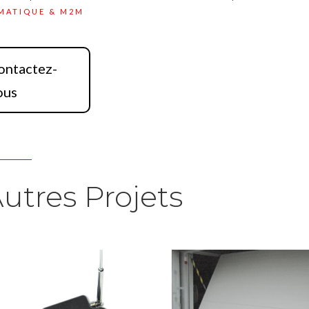
MATIQUE & M2M
ontactez-
ous
utres Projets