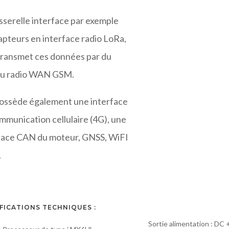
sserelle interface par exemple
apteurs en interface radio LoRa,
transmet ces données par du
au radio WAN GSM.
possède également une interface
mmunication cellulaire (4G), une
face CAN du moteur, GNSS, WiFI
.
FICATIONS TECHNIQUES :
Sortie alimentation : DC 