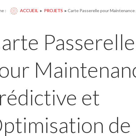
ane :
ACCUEIL
▸
PROJETS
▸
Carte Passerelle pour Maintenance pr
arte Passerelle
our Maintenan
rédictive et
ptimisation de