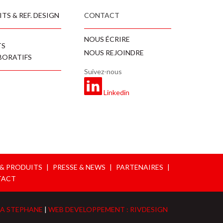
TS & REF. DESIGN
CONTACT
NOUS ÉCRIRE
TS
NOUS REJOINDRE
BORATIFS
Suivez-nous
Linkedin
 & PRODUITS
|
PRESSE & NEWS
|
PARTENAIRES
|
TACT
RA STEPHANE
|
WEB DEVELOPPEMENT : RIVDESIGN