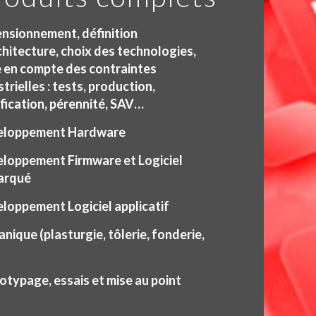
nsionnement, définition
chitecture, choix des technologies,
e en compte des contraintes
trielles : tests, production,
ification, pérennité, SAV…
eloppement Hardware
loppement Firmware et Logiciel
arqué
loppement Logiciel applicatif
nique (plasturgie, tôlerie, fonderie,
otypage, essais et mise au point