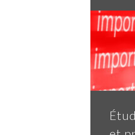
Étud
et p