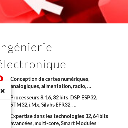
Ingénierie
électronique

Conception de cartes numériques,
analogiques, alimentation, radio, …

Processeurs 8, 16, 32 bits, DSP, ESP32,
STM32, i.Mx, Silabs EFR32, …
à

Expertise dans les technologies 32, 64 bits
e
avancées, multi-core, Smart Modules :