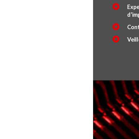

Expe
d’im

Cont

Veil