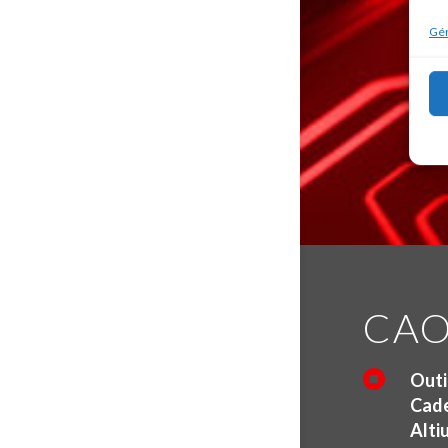
Gér
CAO

Outi
Cade
Alti