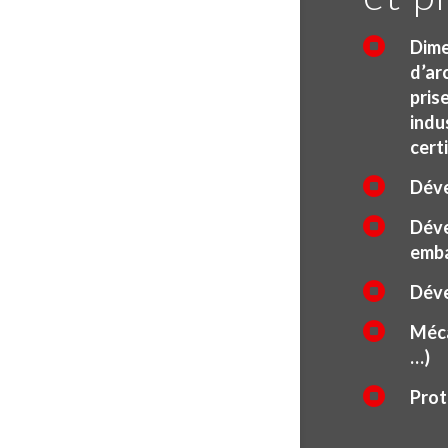

Dime
d’ar
pris
indus
cert

Dév

Déve
emb

Déve

Méca
…)

Prot