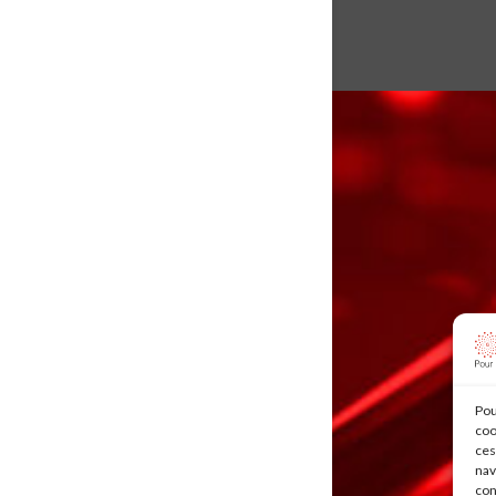
Pou
coo
ces
nav
con