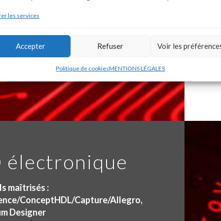
er les services
Accepter
Refuser
Voir les préférence
Politique de cookies
MENTIONS LÉGALES
 électronique
ls maîtrisés :
nce/ConceptHDL/Capture/Allegro,
um Designer